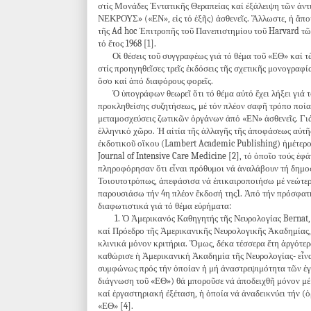
στίς Μονάδες Ἐντατικῆς Θεραπείας καί ἐξάλειψη τῶν ἀ
ΝΕΚΡΟΥΣ» («ΕΝ», εἰς τό ἑξῆς) ἀσθενεῖς. Ἄλλωστε, ἡ ἄπο
τῆς Ad hoc Ἐπιτροπῆς τοῦ Πανεπιστημίου τοῦ Harvard τ
τό ἔτος 1968 [1].
Οἱ θέσεις τοῦ συγγραφέως γιά τό θέμα τοῦ «ΕΘ» καί τῶ
στίς προηγηθεῖσες τρεῖς ἐκδόσεις τῆς σχετικῆς μονογρα
ὅσο καί ἀπό διαφόρους φορεῖς.
Ὁ ὑπογράφων θεωρεῖ ὅτι τό θέμα αὐτό ἔχει λήξει γιά το
προκληθείσης συζητήσεως, μέ τόν πλέον σαφῆ τρόπο ποία ε
μεταμοσχεύσεις ζωτικῶν ὀργάνων ἀπό «ΕΝ» ἀσθενεῖς. Γιά 
ἑλληνικό χῶρο. Ἡ αἰτία τῆς ἀλλαγῆς τῆς ἀποφάσεως αὐτῆ
ἐκδοτικοῦ οἴκου (Lambert Academic Publishing) ἡμέτερο 
Journal of Intensive Care Medicine [2], τό ὁποῖο τούς ἐφ
πληροφόρησαν ὅτι εἶναι πρόθυμοι νά ἀναλάβουν τή δημοσ
Τοιουτοτρόπως, ἀπεφάσισα νά ἐπικαιροποιήσω μέ νεώτερε
παρουσιάσω τήν 4η πλέον ἔκδοσή της1. Ἀπό τήν πρόσφατ
διαφωτιστικά γιά τό θέμα εὑρήματα:
1. Ὁ Ἀμερικανός Καθηγητής τῆς Νευρολογίας Bernat, θ
καί Πρόεδρο τῆς Ἀμερικανικῆς Νευρολογικῆς Ἀκαδημίας, 
κλινικά μόνον κριτήρια. Ὅμως, δέκα τέσσερα ἔτη ἀργότερα
καθώρισε ἡ Ἀμερικανική Ἀκαδημία τῆς Νευρολογίας- εἶνα
συμφώνως πρός τήν ὁποίαν ἡ μή ἀναστρεψιμότητα τῶν ἐγκ
διάγνωση τοῦ «ΕΘ») θά μποροῦσε νά ἀποδειχθῆ μόνον μέ 
καί ἐργαστηριακή ἐξέταση, ἡ ὁποία νά ἀναδεικνύει τήν (
«ΕΘ» [4].