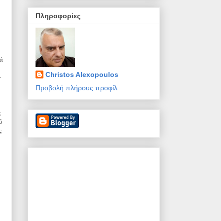
Πληροφορίες
ά
Christos Alexopoulos
-
Προβολή πλήρους προφίλ
ς
ῦ
ς