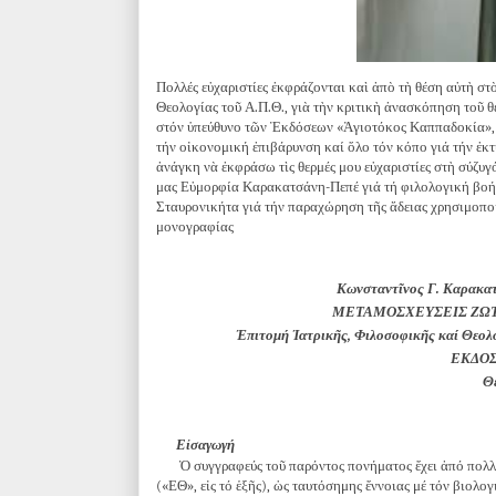
Πολλές εὐχαριστίες ἐκφράζονται καὶ ἀπὸ τὴ θέση αὐτὴ στ
Θεολογίας τοῦ Α.Π.Θ., γιὰ τὴν κριτικὴ ἀνασκόπηση τοῦ θ
στόν ὑπεύθυνο τῶν Ἐκδόσεων «Ἁγιοτόκος Καππαδοκία», κ
τήν οἰκονομική ἐπιβάρυνση καί ὅλο τόν κόπο γιά τήν ἐκ
ἀνάγκη νὰ ἐκφράσω τὶς θερμές μου εὐχαριστίες στὴ σύζυγ
μας Εὐμορφία Καρακατσάνη-Πεπέ γιά τή φιλολογική βοήθει
Σταυρονικήτα γιά τήν παραχώρηση τῆς ἄδειας χρησιμοποί
μονογραφίας
Κωνσταντῖνος Γ. Καρακατ
ΜΕΤΑΜΟΣΧΕΥΣΕΙΣ ΖΩΤ
Ἐπιτομή Ἰατρικῆς, Φιλοσοφικῆς καί Θεολ
ΕΚΔΟΣ
Θ
Εἰσαγωγή
Ὁ συγγραφεύς τοῦ παρόντος πονήματος ἔχει ἀπό πολλ
(«ΕΘ», εἰς τό ἑξῆς), ὡς ταυτόσημης ἔννοιας μέ τόν βιολ