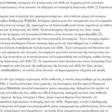
 Βernat, συνάγεται ὅτι ἡ διάγνωση τοῦ «ΕΘ» μέ τή χρήση μόνον κλινικῶν
ς περιπτώσεις) εἶναι δυνατόν νά ὁδηγήσει σέ ἐσφαλμένη διάγνωση «ΕΘ». [1 Εὑρίσκετα
ας (καί εἰσηγητής τῶν χρησιμοποιούμενων, στίς πλεῖστες χῶρες τοῦ κόσμου,
ρθείς Καθηγητής Wijdicks, διεξήγαγε ἔρευνα μετά τῶν συνεργατῶν του σέ κορυφαῖε
ράτη ἀνά τόν κόσμο [6], προκειμένου νά διαπιστωθῆ κατά πόσον τηροῦνται τά τεθέντ
ια γιά τή διάγνωση τοῦ «ΕΘ». Τά ἀποτελέσματα τῆς ἐρεύνης των ἦταν τόσον
ιά τήν ἐκτίμηση τοῦ ἐγκεφαλικοῦ θανάτου εἶναι δυνατόν νά ἀμφισβητηθῆ» [5].
οπῆς τῆς καρδιακῆς καί τῆς ἀναπνευστικῆς λειτουργίας. Ἔγινε ἐπιτυχής καρδιο-
πευτική ὑποθερμία. Εἴκοσι τέσσερις ὧρες μετά τήν ἐπαναθέρμανση, ὁ ἀσθενής
ική ἐξέταση ἐπεβεβαίωσε τή διάγνωση τοῦ «ΕΘ». Ἔγινε ἀναγγελία τοῦ θανάτου τοῦ
ο γιά ἀφαίρεση τῶν ζωτικῶν του ὀργάνων μετά ἀπό συναίνεση τῆς οἰκογενείας του.
ής εἶχε ἀνακτήσει τό ἀντανακλαστικό τοῦ κερατοειδοῦς καί τοῦ βηχός, καθώς ἐπίσης
ῆς διάγνωσης τοῦ «ΕΘ» [7]. Τό περιστατικό αὐτό ἀποδεικνύει πόσο ἐπισφαλής εἶναι
τά σαράντα τρία ἔτη ἀπό τῆς καθιέρωσης τῆς ἔννοιας τοῦ «ΕΘ» δέν ἦταν ἀκόμη
«confounders»), οἱ ὁποῖοι εἶναι δυνατόν νά δημιουργήσουν σύγχυση καί ψευδῆ
δέν ἔχει ὑπάρξει περίπτωση «ΕΝ» ἀσθενοῦς, ὁ ὁποῖος διαγνώσθηκε μέ τίς ἀκριβεῖ
Θ», ὁ ὁποῖος ἀνέκτησε, ἔστω μερικῶς, τίς λειτουργίες τοῦ Κεντρικοῦ Νευρικοῦ
ηγητή Shewmon, ἀποτελεῖ ἐσφαλμένο τρόπο τεκμηρίωσης, δεδομένου ὅτι σχεδόν σέ
ωγή τοῦ ἀσθενοῦς εἴτε, εὐθύς ὡς τεθῆ ἡ διάγνωση, ἀφαιροῦνται ἀπό τούς ἀσθενεῖς
ὄργανα. Ἀκόμη, συνεχίζει ὁ ἴδιος, ἰατρο-νομικά θέματα εἶναι δυνατόν νά
εριοδικά περιπτώσεων ἀνάνηψης ἀπό τόν «ΕΘ». Περαιτέρω, τονίζει ὁ Καθηγητής
ἐνδογενῶς ἀνίσχυρα νά κατοχυρωθοῦν μέσῳ τεκμηριωμένης μεθοδολογίας, διότι οὔτ
(ἤ «ὁλόκληρου τοῦ ἐγκεφάλου») -τά ὁποῖα εἶναι ἀπαραίτητες προϋποθέσεις γιά τή