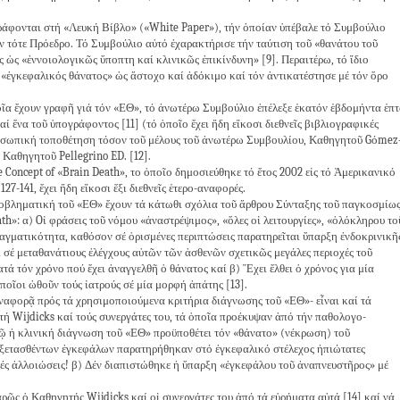
φονται στή «Λευκή Βίβλο» («White Paper»), τήν ὁποίαν ὑπέβαλε τό Συμβούλιο
ν τότε Πρόεδρο. Τό Συμβούλιο αὐτό ἐχαρακτήρισε τήν ταύτιση τοῦ «θανάτου τοῦ
 ὡς «ἐννοιολογικῶς ὕποπτη καί κλινικῶς ἐπικίνδυνη» [9]. Περαιτέρω, τό ἴδιο
 «ἐγκεφαλικός θάνατος» ὡς ἄστοχο καί ἀδόκιμο καί τόν ἀντικατέστησε μέ τόν ὅρο
ῖα ἔχουν γραφῆ γιά τόν «ΕΘ», τό ἀνωτέρω Συμβούλιο ἐπέλεξε ἑκατόν ἑβδομήντα ἑπτ
 ἕνα τοῦ ὑπογράφοντος [11] (τό ὁποῖο ἔχει ἤδη εἴκοσι διεθνεῖς βιβλιογραφικές
προσωπική τοποθέτηση τόσον τοῦ μέλους τοῦ ἀνωτέρω Συμβουλίου, Καθηγητοῦ Gόmez
 Καθηγητοῦ Pellegrino ED. [12].
Concept of «Brain Death», το ὁποῖο δημοσιεύθηκε τό ἔτος 2002 εἰς τό Ἀμερικανικό
27-141, ἔχει ἤδη εἴκοσι ἕξι διεθνεῖς ἑτερο-αναφορές.
βληματική τοῦ «ΕΘ» ἔχουν τά κάτωθι σχόλια τοῦ ἄρθρου Σύνταξης τοῦ παγκοσμίω
th»: α) Oἱ φράσεις τοῦ νόμου «ἀναστρέψιμος», «ὅλες οἱ λειτουργίες», «ὁλόκληρου το
αγματικότητα, καθόσον σέ ὁρισμένες περιπτώσεις παρατηρεῖται ὕπαρξη ἐνδοκρινικῆ
τι σέ μεταθανάτιους ἐλέγχους αὐτῶν τῶν ἀσθενῶν σχετικῶς μεγάλες περιοχές τοῦ
ατά τόν χρόνο πού ἔχει ἀναγγελθῆ ὁ θάνατος καί β) Ἔχει ἔλθει ὁ χρόνος για μία
οῖοι ὠθοῦν τούς ἰατρούς σέ μία μορφή ἀπάτης [13].
αφορᾷ πρός τά χρησιμοποιούμενα κριτήρια διάγνωσης τοῦ «ΕΘ»- εἶναι καί τά
 Wijdicks καί τούς συνεργάτες του, τά ὁποῖα προέκυψαν ἀπό τήν παθολογο-
 ἡ κλινική διάγνωση τοῦ «ΕΘ» προϋποθέτει τόν «θάνατο» (νέκρωση) τοῦ
 ἐξετασθέντων ἐγκεφάλων παρατηρήθηκαν στό ἐγκεφαλικό στέλεχος ἠπιώτατες
ές ἀλλοιώσεις! β) Δέν διαπιστώθηκε ἡ ὕπαρξη «ἐγκεφάλου τοῦ ἀναπνευστῆρος» μέ
 ὁ Καθηγητής Wijdicks καί οἱ συνεργάτες του ἀπό τά εὑρήματα αὐτά [14] καί νά