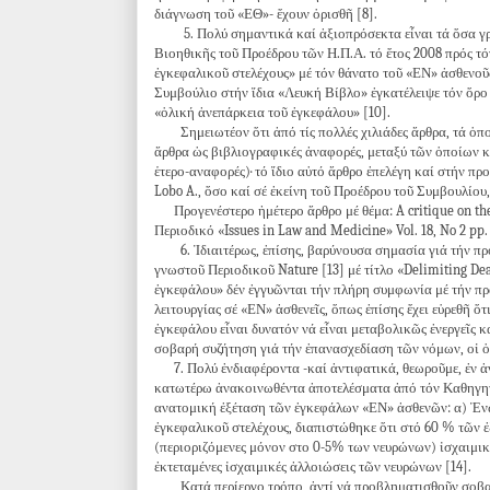
διάγνωση τοῦ «ΕΘ»- ἔχουν ὁρισθῆ [8].
5. Πολύ σημαντικά καί ἀξιοπρόσεκτα εἶναι τά ὅσα γρά
Βιοηθικῆς τοῦ Προέδρου τῶν Η.Π.Α. τό ἔτος 2008 πρός τό
ἐγκεφαλικοῦ στελέχους» μέ τόν θάνατο τοῦ «ΕΝ» ἀσθενοῦς
Συμβούλιο στήν ἴδια «Λευκή Βίβλο» ἐγκατέλειψε τόν ὅρο
«ὁλική ἀνεπάρκεια τοῦ ἐγκεφάλου» [10].
Σημειωτέον ὅτι ἀπό τίς πολλές χιλιάδες ἄρθρα, τά ὁπο
ἄρθρα ὡς βιβλιογραφικές ἀναφορές, μεταξύ τῶν ὁποίων καί
ἑτερο-αναφορές)· τό ἴδιο αὐτό ἄρθρο ἐπελέγη καί στήν 
Lobo A., ὅσο καί σέ ἐκείνη τοῦ Προέδρου τοῦ Συμβουλίου,
Προγενέστερο ἡμέτερο ἄρθρο μέ θέμα: A critique on the 
Περιοδικό «Issues in Law and Medicine» Vol. 18, No 2 pp. 1
6. Ἰδιαιτέρως, ἐπίσης, βαρύνουσα σημασία γιά τήν προ
γνωστοῦ Περιοδικοῦ Nature [13] μέ τίτλο «Delimiting Dea
ἐγκεφάλου» δέν ἐγγυῶνται τήν πλήρη συμφωνία μέ τήν πρ
λειτουργίας σέ «ΕΝ» ἀσθενεῖς, ὅπως ἐπίσης ἔχει εὑρεθῆ ὅ
ἐγκεφάλου εἶναι δυνατόν νά εἶναι μεταβολικῶς ἐνεργεῖς κ
σοβαρή συζήτηση γιά τήν ἐπανασχεδίαση τῶν νόμων, οἱ ὁπ
7. Πολύ ἐνδιαφέροντα -καί ἀντιφατικά, θεωροῦμε, ἐν ἀν
κατωτέρω ἀνακοινωθέντα ἀποτελέσματα ἀπό τόν Καθηγητή
ανατομική ἐξέταση τῶν ἐγκεφάλων «ΕΝ» ἀσθενῶν: α) Ἐνῷ
ἐγκεφαλικοῦ στελέχους, διαπιστώθηκε ὅτι στό 60 % τῶν
(περιοριζόμενες μόνον στο 0-5% των νευρώνων) ἰσχαιμικ
ἐκτεταμένες ἰσχαιμικές ἀλλοιώσεις τῶν νευρώνων [14].
Κατά περίεργο τρόπο, ἀντί νά προβληματισθοῦν σοβαρῶς