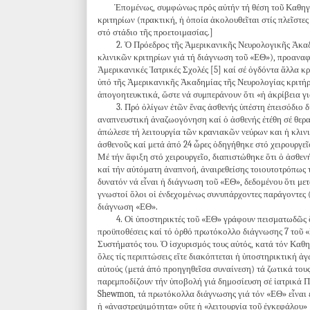
Ἑπομένως, συμφώνως πρός αὐτήν τή θέση τοῦ Καθηγητοῦ
κριτηρίων (πρακτική, ἡ ὁποία ἀκολουθεῖται στίς πλεῖστε
στό στάδιο τῆς προετοιμασίας.]
2. Ὁ Πρόεδρος τῆς Ἀμερικανικῆς Νευρολογικῆς Ἀκαδημί
κλινικῶν κριτηρίων γιά τή διάγνωση τοῦ «ΕΘ»), προαναφε
Ἀμερικανικές Ἰατρικές Σχολές [5] καί σέ ὀγδόντα ἄλλα κ
ὑπό τῆς Ἀμερικανικῆς Ἀκαδημίας τῆς Νευρολογίας κριτήρ
ἀπογοητευκτικά, ὥστε νά συμπεράνουν ὅτι «ἡ ἀκρίβεια γ
3. Πρό ὀλίγων ἐτῶν ἕνας ἀσθενής ὑπέστη ἐπεισόδιο διακ
αναπνευστική ἀναζωογόνηση καί ὁ ἀσθενής ἐτέθη σέ θερα
ἀπώλεσε τή λειτουργία τῶν κρανιακῶν νεύρων και ἡ κλιν
ἀσθενοῦς καί μετά ἀπό 24 ὧρες ὁδηγήθηκε στό χειρουργεῖ
Μέ τήν ἄφιξη στό χειρουργεῖο, διαπιστώθηκε ὅτι ὁ ἀσθεν
καί τήν αὐτόματη ἀναπνοή, ἀναιρεθείσης τοιουτοτρόπως τ
δυνατόν νά εἶναι ἡ διάγνωση τοῦ «ΕΘ», δεδομένου ὅτι με
γνωστοί ὅλοι οἱ ἐνδεχομένως συνυπάρχοντες παράγοντες (
διάγνωση «ΕΘ».
4. Οἱ ὑποστηρικτές τοῦ «ΕΘ» γράφουν πεισματωδῶς ὅτι 
προϋποθέσεις καί τό ὀρθό πρωτόκολλο διάγνωσης 7 τοῦ «Ε
Συστήματός του. Ὁ ἰσχυρισμός τους αὐτός, κατά τόν Καθ
ὅλες τίς περιπτώσεις εἴτε διακόπτεται ἡ ὑποστηρικτική ἀγ
αὐτούς (μετά ἀπό προηγηθεῖσα συναίνεση) τά ζωτικά τους 
παρεμποδίζουν τήν ὑποβολή γιά δημοσίευση σέ ἰατρικά Π
Shewmon, τά πρωτόκολλα διάγνωσης γιά τόν «ΕΘ» εἶναι 
ἡ «ἀναστρεψιμότητα» οὔτε ἡ «λειτουργία τοῦ ἐγκεφάλου» 