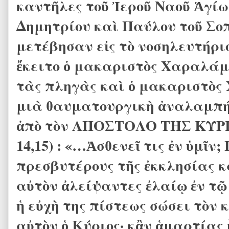
καντῆλες τοῦ Ἰεροῦ Ναοῦ Ἁγί
Δημητρίου καὶ Παύλου τοῦ Σο
μετέβησαν εἰς τὸ νοσηλευτήριο
ἔκειτο ὁ μακαριστὸς Χαραλάμ
τὰς πληγὰς καὶ ὁ μακαριστὸ
μιὰ θαυματουργικὴ ἀναλαμπή
ἀπὸ τὸν ΑΠΟΣΤΟΛΟ ΤΗΣ ΚΥΡΙΑΚ
14,15) : «…Ἀσθενεῖ τις ἐν ὑμῖ
πρεσβυτέρους τῆς ἐκκλησίας 
αὐτὸν ἀλείψαντες ἐλαίῳ ἐν τῷ
ἡ εὐχὴ της πίστεως σώσει τὸν 
αὐτὸν ὁ Κύριος· κἂν ἁμαρτίας