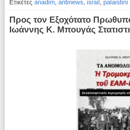
Ετικέτες
anadim
,
antinews
,
israil
,
palaistini
Προς τον Εξοχότατο Πρωθυπ
Ιωάννης Κ. Μπουγάς Στατιστ