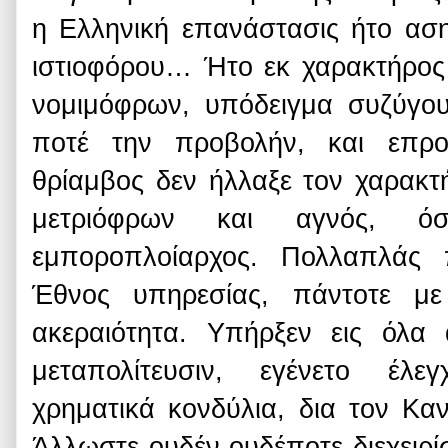
η Ελληνική επανάστασις ήτο ασ
ιστιοφόρου… Ήτο εκ χαρακτήρος
νομιμόφρων, υπόδειγμα συζύγου
ποτέ την προβολήν, και επρ
θρίαμβος δεν ήλλαξε τον χαρακτή
μετριόφρων και αγνός, 
εμποροπλοίαρχος. Πολλαπλάς 
Έθνος υπηρεσίας, πάντοτε με
ακεραιότητα. Υπήρξεν εις όλα
μεταπολίτευσιν, εγένετο έλε
χρηματικά κονδύλια, δια τον Καν
Άλλωστε ουδέν ουδέποτε διεχειρίσ