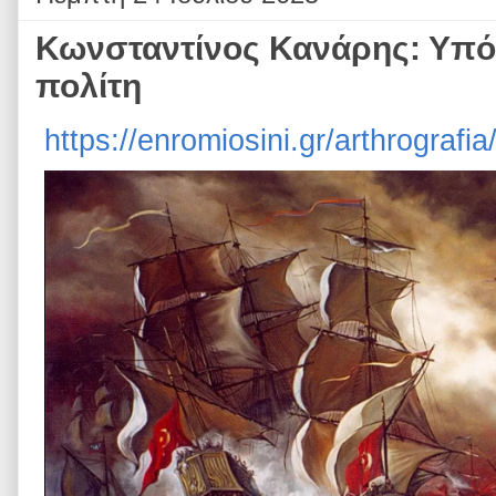
Κωνσταντίνος Κανάρης: Υπό
πολίτη
https://enromiosini.gr/arthrografi